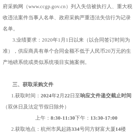
府采购网（www.ccgp.gov.cn）列入失信被执行人、重大税
收违法案件当事人名单、政府采购严重违法失信行为记录
名单。
3.业绩要求：
2020年1月1日以来（以合同签订时间为
准），供应商具有单个合同金额不低于人民币20万元的生
产地磅系统或类似
系统项目实施案例。
三、获取采购文件
1.获取时间：
2024
年
2
月
22
日至
响应文件递交截止时间
（双休日及法定节假日除外）
上午：
8:30-11:30
下午：
13:30-17:00
2.获取地点：
杭州市凤起路
334
号同方财富大厦
14
楼