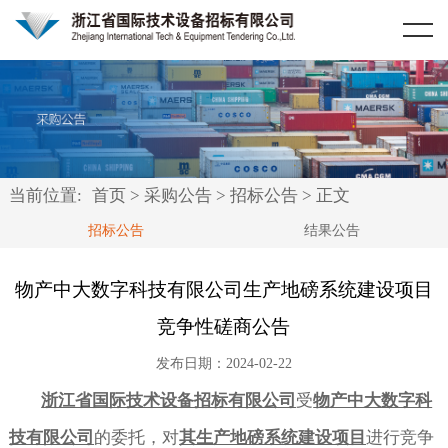
首页
关于我们
资讯中心
公司简介
采购公告
业务范围
当前位置:
首页
>
采购公告
>
招标公告
> 正文
公司资质
招标公告
招标公告
结果公告
公司荣誉
结果公告
物产中大数字科技有限公司生产地磅系统建设项目
竞争性磋商公告
典型项目
发布日期：2024-02-22
合作客户
浙江省国际技术设备招标有限公司
受
物产中大数字科
法律法规
政府机关
技有限公司
的委托，对
其生产地磅系统建设项目
进行竞争