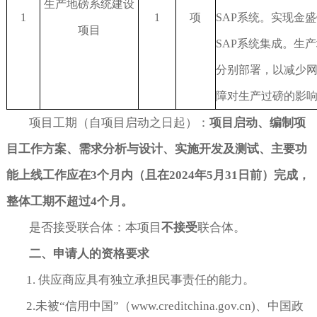
生产地磅系统建设
1
1
项
SAP
系统。实现金盛
项目
SAP
系统集成。生产
分别部署，以减少
障对生产过磅的影
项目工期（自项目启动之日起）：
项目启动、
编制项
目工作方案、需求分析与设计、实施开发及测试、主要功
能上线工作应在
3
个月内（且在
2024
年
5
月
31
日前）完成，
整体工期不超过
4
个月。
是否接受联合体：本项目
不接受
联合体。
二、申请人的资格要求
1. 供应商应具有独立承担民事责任的能力。
2.未被“信用中国”（www.creditchina.gov.cn)、中国政