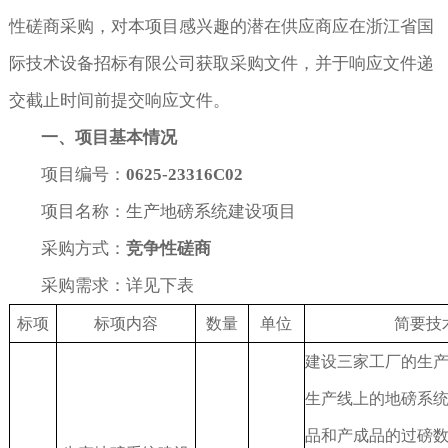
性磋商采购，对本项目感兴趣的潜在供应商应在浙江省国
人才招聘
医院
政府采购
际技术设备招标有限公司获取采购文件，并于响应文件递
联系方式
学校
招标投标
交截止时间前提交响应文件。
一、项目基本情况
科研院所
项目编号：
0625-23316C02
企业
项目名称：生产地磅系统建设项目
银行保险
采购方式：
竞争性磋商
采购需求：详见下表
标项
标项内容
数量
单位
简要技
建设三家工厂的生
生产线上的地磅系
品和产成品的过磅