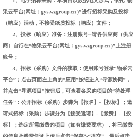
1
、电子招标采购：本项目以数据电文形式，依托
“
物
采云平台
(
网址：
gys.wzgroup.cn )”
进行招标采购及投标
（响应）活动，不接受纸质投标（响应）文件；
2
、投标（响应）准备：注册账号
--
请各供应商（供应
商）自行在
“
物采云平台
(
网址：
gys.wzgroup.cn )”
上注册
账号
；
3
、招标（采购）文件的获取：使用账号登录
“
物采云
平台
”
；点击页面左上角的
“
应用
”
按钮进入
“
寻源协同
”
，
并点击
“
寻源项目
”
按钮后，可查看各采购项目的
“
待处理
任务
”
：公开招标（采购）步骤为【报名】
-
【投标】；邀
请式招标（采购）步骤分为【接受邀请】
-
【缴费】
-
【投
标】；选定所需缴费的项目（如有缴费要求），将已缴费
的信息及缴费凭证上传后点击
“
保存
”-“
提交
”
。最后点击