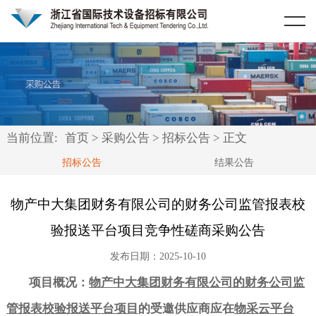
首页
关于我们
资讯中心
公司简介
采购公告
业务范围
当前位置:
首页
>
采购公告
>
招标公告
> 正文
公司资质
招标公告
招标公告
结果公告
公司荣誉
结果公告
物产中大集团财务有限公司的财务公司监管报表校
验报送平台项目竞争性磋商采购公告
典型项目
发布日期：2025-10-10
合作客户
项目概况：
物产中大集团财务有限公司的财务公司监
法律法规
政府机关
管报表校验报送平台项目
的受邀供应商应在
物采云平台