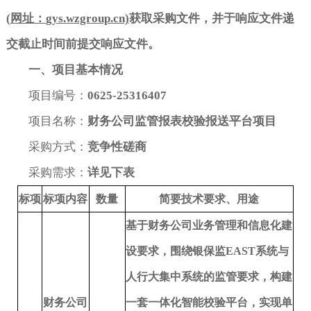
(
网址：
gys.wzgroup.cn)
获取采购文件，并于响应文件递
人才招聘
医院
政府采购
交截止时间前提交响应文件。
联系方式
学校
招标投标
一、项目基本情况
项目编号：
0625-25316407
科研院所
项目名称：
财务公司监管报表校验报送平台项目
企业
采购方式：
竞争性磋商
银行保险
采购需求：
详见下表
标项
标项内容
数量
简要技术要求、用途
基于财务公司业务管理和信息化建
设要求，围绕银保监
EAST
系统与
人行大集中系统的监管要求，构建
财务公司
一套一体化智能校验平台，实现单