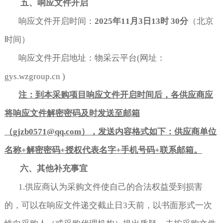
五、响应文件开启
响应文件开启时间：
2025
年
11
月
3
日
13
时
3
0
分
（北京
时间）
响应文件开启地址：物采云平台(网址：
gys.wzgroup.cn )
注：到本采购项目响应文件开启时间后，各供应商应
将响应文件解密密码及时发送至邮箱
（
gjzb0571@qq.com
），发送内容格式如下：供应商单位
名称
+
解密密码
+
授权代表名字
+
手机号码
+
联系邮箱。
六、其他补充事宜
1.供应商认为采购文件使自己的合法权益受到损害
的，可以在响应文件递交截止日3天前，以书面形式一次