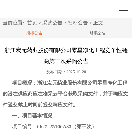
首页
关于我们
当前位置:
首页
>
采购公告
>
招标公告
> 正文
招标公告
结果公告
资讯中心
公司简介
浙江宏元药业股份有限公司零星净化工程竞争性磋
采购公告
业务范围
商第三次采购公告
典型项目
公司资质
招标公告
发布日期：2025-10-28
合作客户
项目概况：
浙江宏元药业股份有限公司
零星净化工程
公司荣誉
结果公告
的潜在供应商应在
物采云平台
获取采购文件，并于响应文
法律法规
政府机关
件递交截止时间前提交响应文件。
人才招聘
医院
政府采购
一、项目基本情况
项目编号：
0625-25106A83
（第三次）
联系方式
学校
招标投标