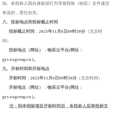
知。各投标人因自身贻误行为导致投标（响应）文件递交
有误的，责任自负。
八、投标地点和投标截止时间
投标截止时间
：
2025
年
11
月
6
日
09
时
30
分
（北京时
间）
投标地点
（网址）
：
物采云平台
(
网址：
gys.wzgroup.cn )
。
九、开标时间和开标地点
开标时间
：
2025
年
11
月
6
日
09
时
30
分
（北京时间）
开标地点
（网址）
：
物采云平台
(
网址：
gys.wzgroup.cn )
。
注：到本招标项目开标时间后，各投标人应将投标文