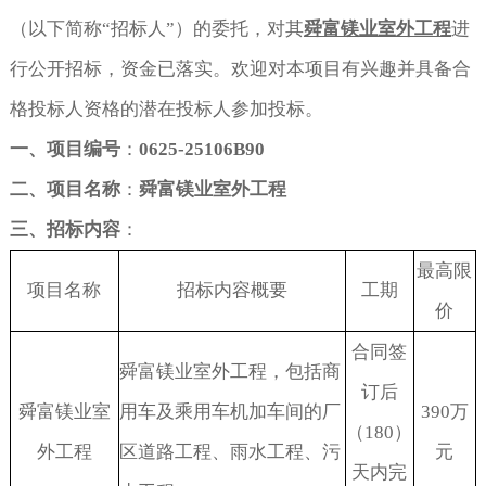
（以下简称
“
招标人
”
）的委托，对其
舜富镁业室外工程
进
人才招聘
医院
政府采购
行公开招标，资金已落实。欢迎对本项目有兴趣并具备合
联系方式
学校
招标投标
格投标人资格的潜在投标人参加投标。
一、项目
编号
：
0625-25106B90
科研院所
二、项目名称
：
舜富镁业室外工程
企业
三、招标内容
：
银行保险
最高限
项目名称
招标内容概要
工期
价
合同签
舜富镁业室外工程，包括商
订后
舜富镁业室
用车及乘用车机加车间的厂
390
万
（
180
）
外工程
区道路工程、雨水工程、污
元
天内完