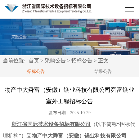
首页
关于我们
资讯中心
公司简介
采购公告
业务范围
当前位置:
首页
>
采购公告
>
招标公告
> 正文
公司资质
招标公告
招标公告
结果公告
公司荣誉
结果公告
物产中大舜富（安徽）镁业科技有限公司舜富镁业
室外工程招标公告
典型项目
发布日期：2025-10-29
合作客户
浙江省国际技术设备招标有限公司
（以下简称
“
招标代
法律法规
政府机关
理机构
”
）受
物产中大舜富（安徽）镁业科技有限公司